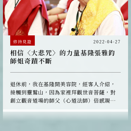
修持見證
2022-04-27
相信〈大悲咒〉的力量基隆張雅鈞
師姐奇蹟不斷
退休前，我在基隆開美容院，經客人介紹，
接觸到靈鷲山，因為家裡拜觀世音菩薩，對
創立觀音道場的師父（心道法師）倍感親
切，就在1995年皈依。可惜的是，當時忙於
工作及瑣事，因緣不俱足，未能深入經藏。