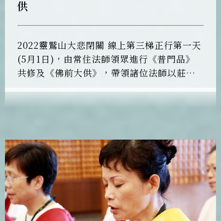
供
2022靈鷲山大悲閉關 線上第三梯正行第一天
(5月1日)，由常住法師領眾進行《普門品》
共修及《佛前大供》，帶領諸位法師以莊嚴
攝受的梵唄繚繞壇城，以觀世音菩薩的加持
力，祝福每一位的學員及功德主，順緣增
長，廣聞深思，勤修佛法，六時吉祥！