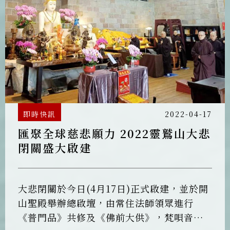
即時快訊
2022-04-17
匯聚全球慈悲願力 2022靈鷲山大悲
閉關盛大啟建
大悲閉關於今日(4月17日)正式啟建，並於開
山聖殿舉辦總啟壇，由常住法師領眾進行
《普門品》共修及《佛前大供》，梵唄音聲