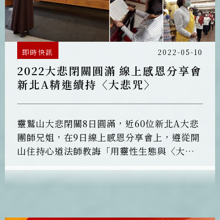
即時快訊
2022-05-10
2022大悲閉關圓滿 線上感恩分享會
新北A精進續持〈大悲咒〉
靈鷲山大悲閉關8日圓滿，近60位新北A大悲
團師兄姐，在9日線上感恩分享會上，遵從開
山住持心道法師教誨「用靈性生態與〈大悲
咒〉做學佛生命的連結」，以及執事法益法
師勉勵「持咒、定課是安身之法」，未來持
續精進持誦〈大悲咒〉不間斷，安心在法上
共度難關。