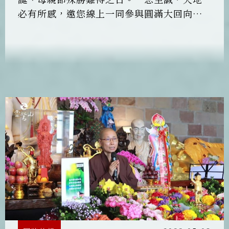
必有所感，邀您線上一同參與圓滿大回向，
以大悲咒無盡功德，衆佛子的大悲願力，報
佛恩、報師恩、報父母恩！