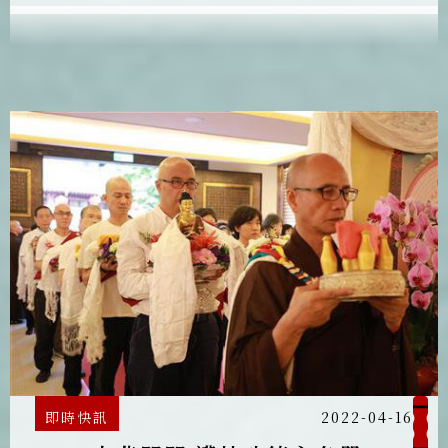
繚繞壇城，莊嚴攝受，讓21的大悲咒閉關，
有一個清淨莊嚴的開始，祝福所有參與信眾
修持順利，並恭請主法和尚讀誦吉祥文疏，
回向感謝海內外眾多功德主的護持。
即時快訊
2022-04-16