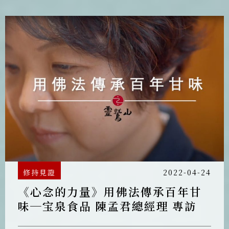
修持見證
2022-04-24
《心念的力量》用佛法傳承百年甘
味─宝泉食品 陳孟君總經理 專訪