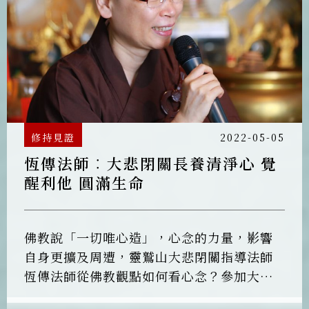
修持見證
2022-05-05
恆傳法師︰大悲閉關長養清淨心 覺
醒利他 圓滿生命
佛教說「一切唯心造」，心念的力量，影響
自身更擴及周遭，靈鷲山大悲閉關指導法師
恆傳法師從佛教觀點如何看心念？參加大悲
閉關能為人們身心帶來什麼樣的幫助？分享