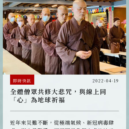
輸陣的決心下，終於達成一天108遍的目標、
也是大悲行者的門檻。
即時快訊
2022-04-19
全體僧眾共修大悲咒，與線上同
「心」為地球祈福
近年來災難不斷，從極端氣候、新冠病毒肆