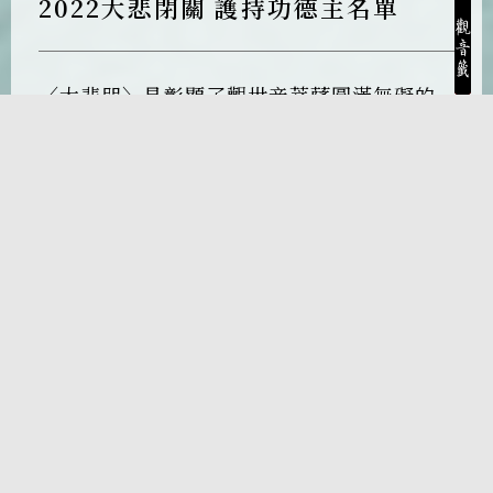
2022大悲閉關 護持功德主名單
〈大悲咒〉是彰顯了觀世音菩薩圓滿無礙的
大悲願力 若以誠心護持大悲閉關，就是讓每
一位眾生埋下菩提種子 感恩所有功德主 發心
護持 一同效學觀世音菩薩慈悲的精神 為人心
安定、地球平安注入一份正向的能量 一同感
念佛陀教化之恩 實踐佛法，護持佛教，令正
法久住
«
1
2
3
4
5
6
7
8
9
10
»
Copyright © 2026 Ling Jiou Mountain Buddhist
Society. All Rights Reserved
靈鷲山佛教教團版權所有