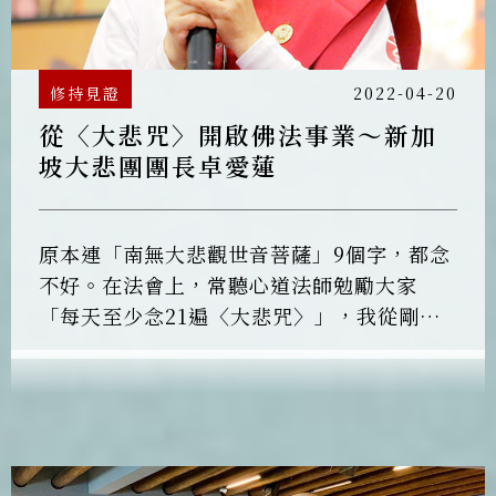
修持見證
2022-04-20
從〈大悲咒〉開啟佛法事業～新加
坡大悲團團長卓愛蓮
原本連「南無大悲觀世音菩薩」9個字，都念
不好。在法會上，常聽心道法師勉勵大家
「每天至少念21遍〈大悲咒〉」，我從剛開
始的1遍、7遍、21遍、49遍不斷精進。對
「悲心轉念、地球平安」的無私大愛相當感
動，深信〈大悲咒〉可以發起無上慈悲心
念，轉化人心，改善地球磁場。2018年到台
灣參加「大悲閉關21」，2019年更在輸人不