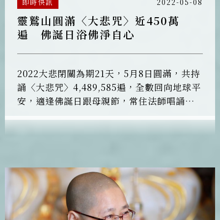
即時快訊
2022-05-08
靈鷲山圓滿〈大悲咒〉近450萬
遍 佛誕日浴佛淨自心
2022大悲閉關為期21天，5月8日圓滿，共持
誦〈大悲咒〉4,489,585遍，全數回向地球平
安，適逢佛誕日跟母親節，常住法師唱誦
〈浴佛偈〉舉行浴佛，慶賀佛陀出世，為世
間帶來清涼的佛法，為迷失眾生找到解脫之
道。