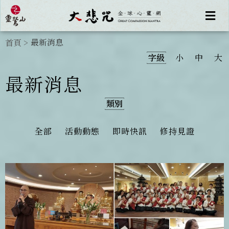
最新消息
首頁
>
字級
小
中
大
最新消息
類別
全部
活動動態
即時快訊
修持見證