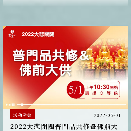
大悲閉關連續11年，年年號召四眾弟子持誦
〈大悲咒〉數百萬遍，回向地球平安，就是
以自身善念影響整體環境的最佳顯現。
活動動態
2022-05-01
2022大悲閉關普門品共修暨佛前大