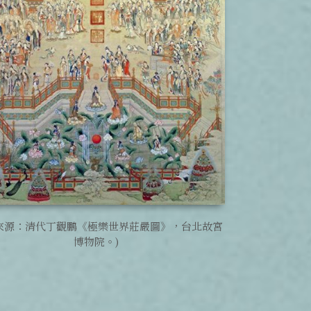
來源：清代丁觀鵬《極樂世界莊嚴圖》，台北故宮
博物院。)