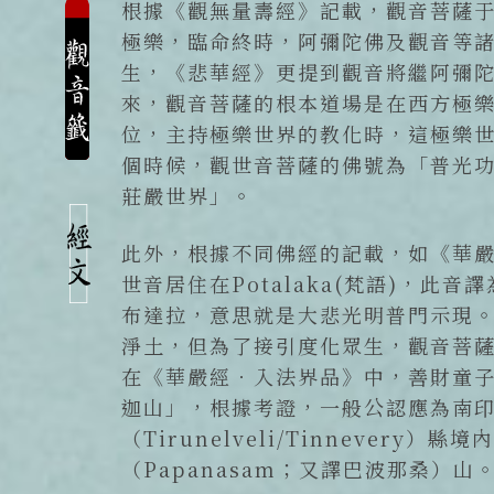
根據《觀無量壽經》記載，觀音菩薩
極樂，臨命終時，阿彌陀佛及觀音等
生，《悲華經》更提到觀音將繼阿彌
來，觀音菩薩的根本道場是在西方極
位，主持極樂世界的教化時，這極樂
個時候，觀世音菩薩的佛號為「普光
莊嚴世界」。
此外，根據不同佛經的記載，如《華
世音居住在Potalaka(梵語)，此
布達拉，意思就是大悲光明普門示現
淨土，但為了接引度化眾生，觀音菩薩
在《華嚴經．入法界品》中，善財童
迦山」，根據考證，一般公認應為南
（Tirunelveli/Tinnever
（Papanasam；又譯巴波那桑）山