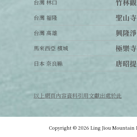
竹林觀
台灣 林口
聖山寺
台灣 福隆
興隆淨
台灣 高雄
極樂寺
馬來西亞 檳城
唐昭提
日本 奈良縣
以上網頁內容資料引用文獻出處於此
Copyright © 2026 Ling Jiou Mountain B