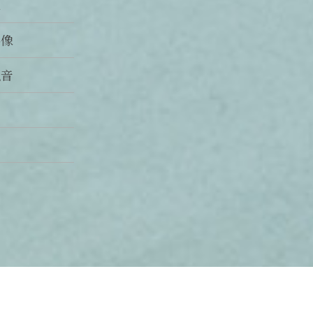
像
佛像
觀音