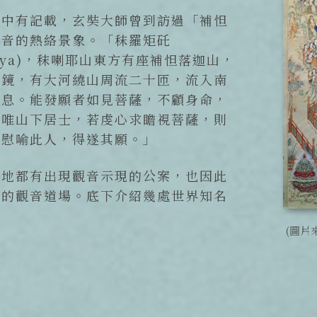
》中有記載，玄奘大師曾到訪過「補怛
觀音的熱絡景象。「秣羅矩矺
alaya)，秣喇耶山東方有座補怛落迦山，
如鏡，有大河繞山周流二十匝，流入南
避息。能發願者如見菩薩，不顧身命，
。唯山下居士，若虔心求瞻視菩薩，則
，慰喻此人，得遂其願。」
各地都有出現觀音示現的公案，也因此
門的觀音道場。底下介紹幾處世界知名
(圖片