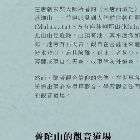
在唐朝玄奘大師所著的《大唐西域記
落迦山」，並親眼見到人們前往朝拜
(Malakuta)南方有座秣喇耶山(M
此山山徑危險，山頂有池，其水澄澈
海。池旁有石天宮，觀自在菩薩往來
涉水登山，忘其險難，到此山者甚少
菩薩或現自在天身，或現塗灰外道身
然而，隨著觀音信仰的宏傳，在世界
紛紛出現許多禮拜觀音、學習觀音法
的觀音道場。
普陀山的觀音道場