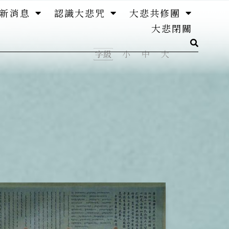
新消息
認識大悲咒
大悲共修團
大悲閉關
字級
小
中
大