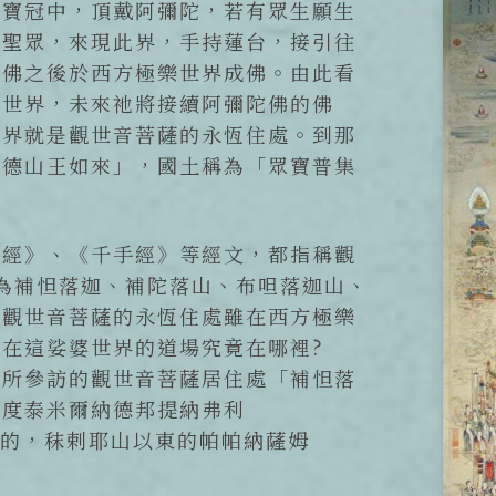
于寶冠中，頂戴阿彌陀，若有眾生願生
諸聖眾，來現此界，手持蓮台，接引往
陀佛之後於西方極樂世界成佛。由此看
樂世界，未來祂將接續阿彌陀佛的佛
世界就是觀世音菩薩的永恆住處。到那
功德山王如來」，國土稱為「眾寶普集
嚴經》、《千手經》等經文，都指稱觀
音譯為補怛落迦、補陀落山、布呾落迦山、
。觀世音菩薩的永恆住處雖在西方極樂
在這娑婆世界的道場究竟在哪裡?
子所參訪的觀世音菩薩居住處「補怛落
印度泰米爾納德邦提納弗利
y）縣境內的，秣剌耶山以東的帕帕納薩姆
。