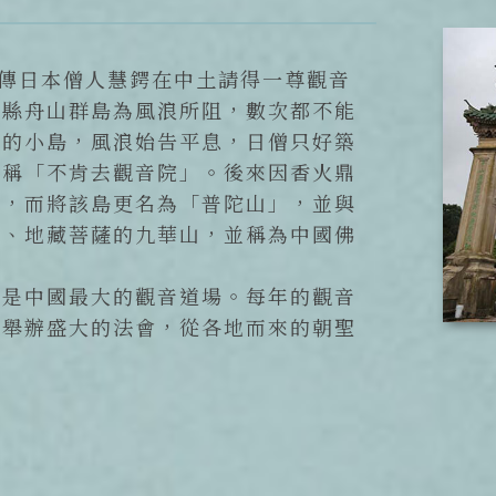
據傳日本僧人慧鍔在中土請得一尊觀音
海縣舟山群島為風浪所阻，數次都不能
岑的小島，風浪始告平息，日僧只好築
後稱「不肯去觀音院」。後來因香火鼎
名，而將該島更名為「普陀山」，並與
山、地藏菩薩的九華山，並稱為中國佛
也是中國最大的觀音道場。每年的觀音
會舉辦盛大的法會，從各地而來的朝聖