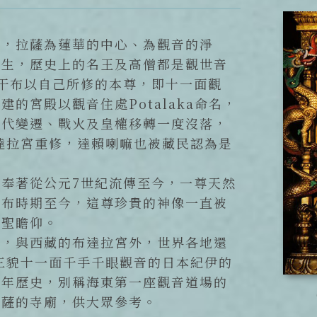
花，拉薩為蓮華的中心、為觀音的淨
所生，歷史上的名王及高僧都是觀世音
干布以自己所修的本尊，即十一面觀
的宮殿以觀音住處Potalaka命名，
時代變遷、戰火及皇權移轉一度沒落，
布達拉宮重修，達賴喇嘛也被藏民認為是
奉著從公元7世紀流傳至今，一尊天然
干布時期至今，這尊珍貴的神像一直被
朝聖瞻仰。
山，與西藏的布達拉宮外，世界各地還
三貌十一面千手千眼觀音的日本紀伊的
百年歷史，別稱海東第一座觀音道場的
菩薩的寺廟，供大眾參考。