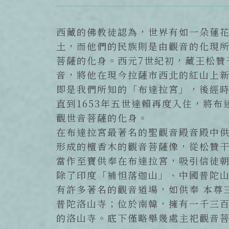
西藏的佛教徒認為，世界有如一朵蓮
土，而他們的民族則是由觀音的化現
菩薩的化身。西元7世紀初，藏王松贊
音，將他在現今拉薩市西北的紅山上新建
即是我們所知的「布達拉宮」，後經
直到1653年五世達賴再度入住，將
觀世音菩薩的化身。
在布達拉宮最著名的聖觀音殿音殿中供
形成的檀香木的觀音菩薩像，從松贊
當作至寶供奉在布達拉宮，吸引信徒
除了印度「補怛落迦山」、中國普陀
有許多著名的觀音道場，如供奉 本尊
普陀洛山寺；位於南韓，擁有一千三
的洛山寺。底下僅略舉幾處主祀觀音