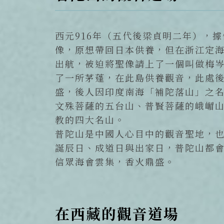
西元916年（五代後梁貞明二年），
像，原想帶回日本供養，但在浙江定
出航，被迫將聖像請上了一個叫做梅
了一所茅蓬，在此島供養觀音，此處
盛，後人因印度南海「補陀落山」之
文殊菩薩的五台山、普賢菩薩的峨嵋
教的四大名山。
普陀山是中國人心目中的觀音聖地，
誕辰日、成道日與出家日，普陀山都
信眾海會雲集，香火鼎盛。
在西藏的觀音道場