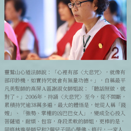
靈鷲山心道法師說：「心裡有部〈大悲咒〉，就像有
部印鈔機，如實持咒就會有無量功德。」，自稱最平
凡美髮師的高屏Ａ區謝淑女師姐說：「聽話照做，就
對了。」2006年，持誦〈大悲咒〉至今，從不間斷，
累積持咒逾38萬多遍，最大的體悟是，她從人稱「錢
嫂」、「強勢、掌權的凶巴巴女人」，變成全心投入
菩薩道，耐煩、包容，身段柔軟的師姐，更棒的是，
同修林進榮師兄和2個兒子同心學佛、修行，一家人