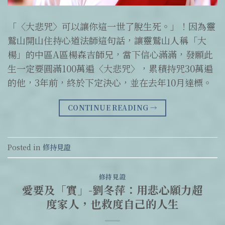
「〈大悲咒〉可以讓你這一世了脫生死。」！因為靈
鷲山開山住持心道法師這句話，讓靈鷲山人稱「大
楊」的中區A區楊森吉師兄，當下信心滿滿，發願此
生一定要圓滿100萬遍〈大悲咒〉，累積持咒30萬遍
的他，3年前，終於下定決心，並在去年10月達標。
CONTINUE READING
→
Posted in
修持見證
修持見證
愛要及「實」-劉冬萍：用悲心願力超
度家人，也救度自己的人生