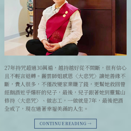
27年持咒超過30萬遍，越持越好從不間斷，很有信心
且不輕言退轉。麗雲師姐感恩〈大悲咒〉讓她善緣不
斷，貴人很多，不僅改變家業賺了錢，更幫她救回曾
經酗酒近乎爆肝的兒子，最後，兒子跟著她到靈鷲山
修持〈大悲咒〉、做志工，一做就是7年，最後把酒
全戒了，現在過著幸福美滿的人生。
CONTINUE READING
→