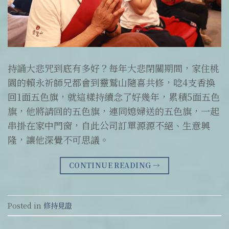
持誦大悲咒到底有多好？每年大悲閉關期間，家住桃
園的賴永祈師兄都會到靈鷲山隨喜共修，唸4支香換
回1面五色旗，就這樣持續念了好幾年，累積5面五色
旗，他將請回的五色旗，連同媳婦送的五色旗，一起
串掛在家中門窗，自此公司訂單源源不絕、生意興
隆，讓他深覺不可思議。
CONTINUE READING
→
Posted in
修持見證