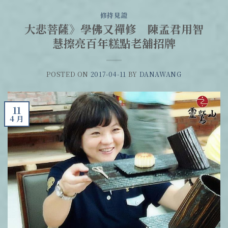
修持見證
大悲菩薩》學佛又禪修 陳孟君用智
慧擦亮百年糕點老舖招牌
POSTED ON
2017-04-11
BY
DANAWANG
11
4 月