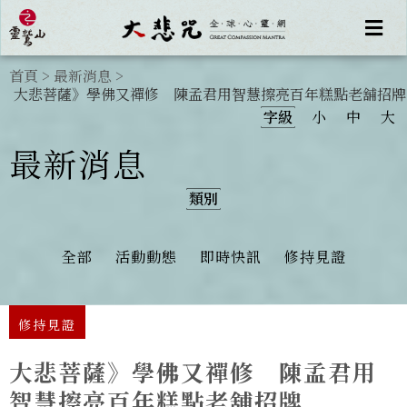
首頁
>
最新消息
>
大悲菩薩》學佛又禪修 陳孟君用智慧擦亮百年糕點老舖招牌
字級
小
中
大
最新消息
類別
全部
活動動態
即時快訊
修持見證
修持見證
大悲菩薩》學佛又禪修 陳孟君用
智慧擦亮百年糕點老舖招牌