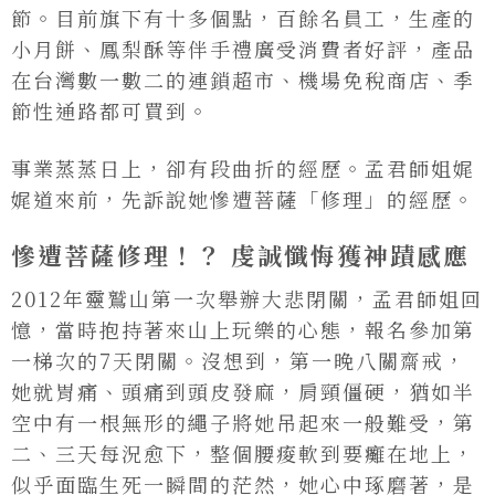
節。目前旗下有十多個點，百餘名員工，生產的
小月餅、鳳梨酥等伴手禮廣受消費者好評，產品
在台灣數一數二的連鎖超市、機場免稅商店、季
節性通路都可買到。
事業蒸蒸日上，卻有段曲折的經歷。孟君師姐娓
娓道來前，先訴說她慘遭菩薩「修理」的經歷。
慘遭菩薩修理！？ 虔誠懺悔獲神蹟感應
2012年靈鷲山第一次舉辦大悲閉關，孟君師姐回
憶，當時抱持著來山上玩樂的心態，報名參加第
一梯次的7天閉關。沒想到，第一晚八關齋戒，
她就胃痛、頭痛到頭皮發麻，肩頸僵硬，猶如半
空中有一根無形的繩子將她吊起來一般難受，第
二、三天每況愈下，整個腰痠軟到要癱在地上，
似乎面臨生死一瞬間的茫然，她心中琢磨著，是