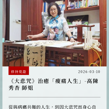
修持見證
2026-03-10
《大悲咒》治癒「痠痛人生」-高陳
秀杏 師姐
從與病痛共舞的人生，到因大悲咒而身心自