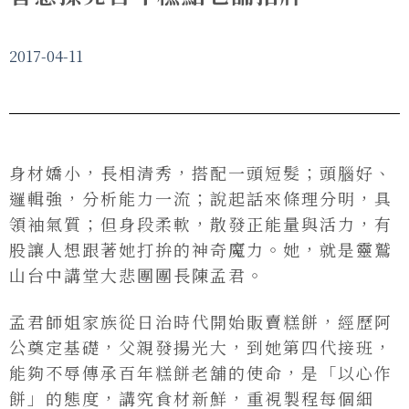
2017-04-11
身材嬌小，長相清秀，搭配一頭短髮；頭腦好、
邏輯強，分析能力一流；說起話來條理分明，具
領袖氣質；但身段柔軟，散發正能量與活力，有
股讓人想跟著她打拚的神奇魔力。她，就是靈鷲
山台中講堂大悲團團長陳孟君。
孟君師姐家族從日治時代開始販賣糕餅，經歷阿
公奠定基礎，父親發揚光大，到她第四代接班，
能夠不辱傳承百年糕餅老舖的使命，是「以心作
餅」的態度，講究食材新鮮，重視製程每個細