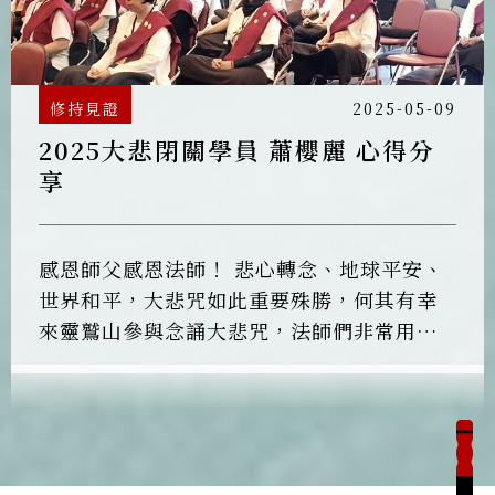
修持見證
2025-05-09
2025大悲閉關學員 蕭櫻麗 心得分
享
感恩師父感恩法師！ 悲心轉念、地球平安、
世界和平，大悲咒如此重要殊勝，何其有幸
來靈鷲山參與念誦大悲咒，法師們非常用心
帶領與恆傳法師開示，學員專注用心持大悲
咒甚麼都不用想，持大悲十心專心持誦。