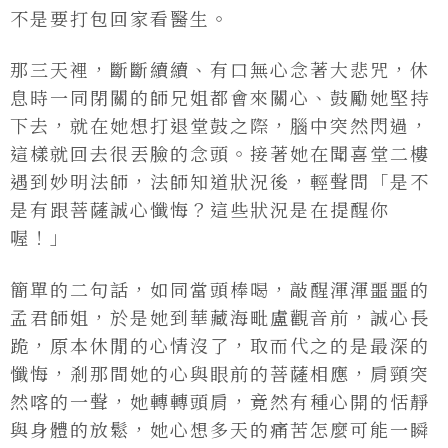
不是要打包回家看醫生。
那三天裡，斷斷續續、有口無心念著大悲咒，休
息時一同閉關的師兄姐都會來關心、鼓勵她堅持
下去，就在她想打退堂鼓之際，腦中突然閃過，
這樣就回去很丟臉的念頭。接著她在聞喜堂二樓
遇到妙明法師，法師知道狀況後，輕聲問「是不
是有跟菩薩誠心懺悔？這些狀況是在提醒你
喔！」
簡單的二句話，如同當頭棒喝，敲醒渾渾噩噩的
孟君師姐，於是她到華藏海毗盧觀音前，誠心長
跪，原本休閒的心情沒了，取而代之的是最深的
懺悔，剎那間她的心與眼前的菩薩相應，肩頸突
然喀的一聲，她轉轉頭肩，竟然有種心開的恬靜
與身體的放鬆，她心想多天的痛苦怎麼可能一瞬