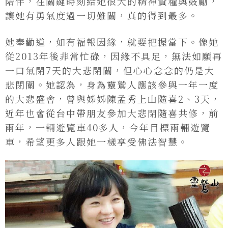
陪伴，在關鍵時刻給她很大的精神資糧與鼓勵，
讓她有勇氣度過一切難關，真的得到最多。
她奉勸道，如有福報因緣，就要把握當下。像她
從2013年後非常忙碌，因緣不具足，無法如願再
一口氣閉7天的大悲閉關，但心心念念的仍是大
悲閉關。她認為，身為靈鷲人應該參與一年一度
的大悲盛會，曾與姊姊陳孟秀上山隨喜2、3天，
近年也會從台中帶朋友參加大悲閉隨喜共修，前
兩年，一輛遊覽車40多人，今年目標兩輛遊覽
車，希望更多人跟她一樣享受佛法智慧。