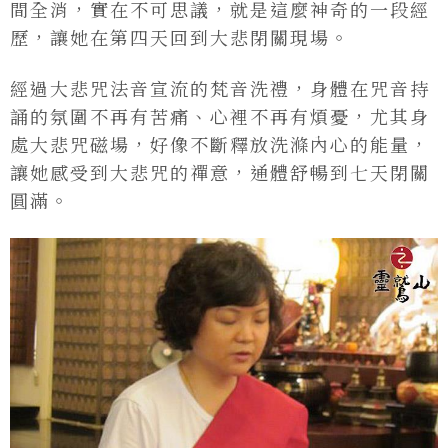
間全消，實在不可思議，就是這麼神奇的一段經
歷，讓她在第四天回到大悲閉關現場。
經過大悲咒法音宣流的梵音洗禮，身體在咒音持
誦的氛圍不再有苦痛、心裡不再有煩憂，尤其身
處大悲咒磁場，好像不斷釋放洗滌內心的能量，
讓她感受到大悲咒的禪意，通體舒暢到七天閉關
圓滿。