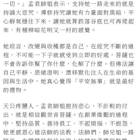
一切。」孟君師姐表示，支持她一路走來的就是
持誦大悲咒，禪修持咒讓她有力量面對黑暗，平
心靜氣穩住下來，讓她就算跌落谷底也可再爬起
來，有種柳暗花明又一村的感覺。
她坦言，改變與收穫都是自己，在經咒不斷的過
程，不可能一下子就感受到立即的好處，菩薩也
不會告訴你幫了你什麼，化解了什麼。但佛法讓
自己平靜、思緒澄明，潛移默化注入在生命的基
因與生活中，她真心覺得「平安無事」就是最好
的禮物。
天公疼戇人，孟君師姐抱持悲心，不計較的付
出，就是相信觀世音菩薩。在創業維艱的過程
中，堅持品質、善待員工，不起煩惱，不抱怨，
她更感恩心道法師的法教，法師們、師兄姐一路