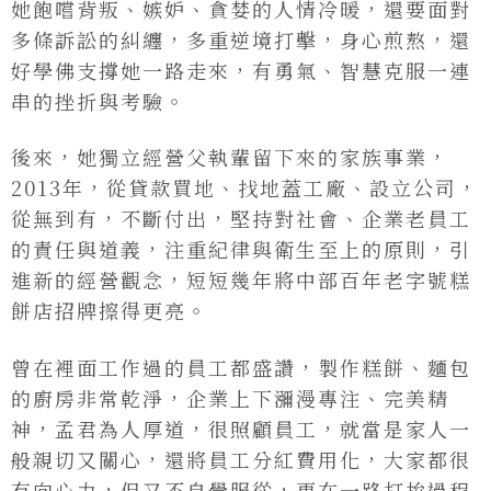
她飽嚐背叛、嫉妒、貪婪的人情冷暖，還要面對
多條訴訟的糾纏，多重逆境打擊，身心煎熬，還
好學佛支撐她一路走來，有勇氣、智慧克服一連
串的挫折與考驗。
後來，她獨立經營父執輩留下來的家族事業，
2013年，從貸款買地、找地蓋工廠、設立公司，
從無到有，不斷付出，堅持對社會、企業老員工
的責任與道義，注重紀律與衛生至上的原則，引
進新的經營觀念，短短幾年將中部百年老字號糕
餅店招牌擦得更亮。
曾在裡面工作過的員工都盛讚，製作糕餅、麵包
的廚房非常乾淨，企業上下瀰漫專注、完美精
神，孟君為人厚道，很照顧員工，就當是家人一
般親切又關心，還將員工分紅費用化，大家都很
有向心力，但又不自覺服從，更在一路打拚過程