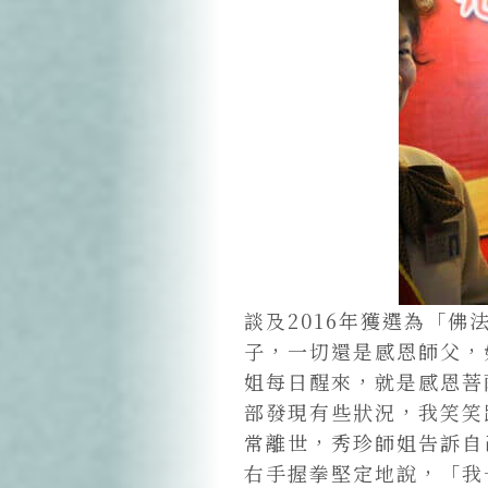
談及2016年獲選為「
子，一切還是感恩師父，
姐每日醒來，就是感恩菩
部發現有些狀況，我笑笑
常離世，秀珍師姐告訴自
右手握拳堅定地說，「我