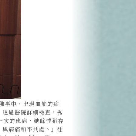
戒佛事中，出現血崩的症
」透過醫院詳細檢查，秀
一次的患病，她餘悸猶存
、與病痛和平共處。」往