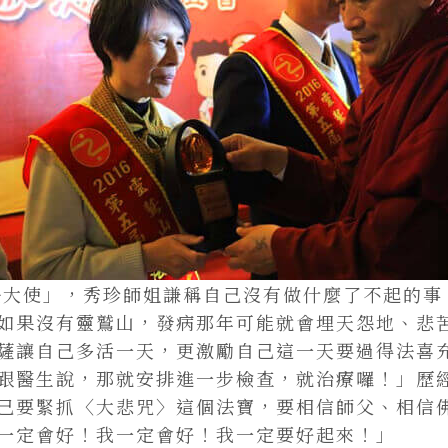
佛法大使」，秀珍師姐謙稱自己沒有做什麼了不起的
如果沒有靈鷲山，發病那年可能就會埋天怨地、悲
薩讓自己多活一天，更激勵自己這一天要過得法喜
跟醫生說，那就安排進一步檢查，就治療囉！」歷
己要緊抓〈大悲咒〉這個法寶，要相信師父、相信
一定會好！我一定會好！我一定要好起來！」