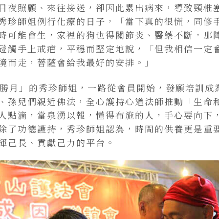
日夜照顧、來往接送，卻因此累出病來，導致頸椎
秀珍師姐例行化療的日子，「當下真的很慌，同修
時可能會生，家裡的狗也得關節炎、醫藥不斷，那
碰觸手上戒疤，平穩而堅定地說，「但我相信一定
境而走，菩薩會給我最好的安排。」
「勝月」的秀珍師姐，一路從會員開始，發願培訓成
、孫兒們親近佛法，全心護持心道法師推動「生命
人點滴，當泉湧以報，懂得布施的人，手心要向下
除了功德護持，秀珍師姐認為，時間的供養更是重
揮己長、貢獻己力的平台。