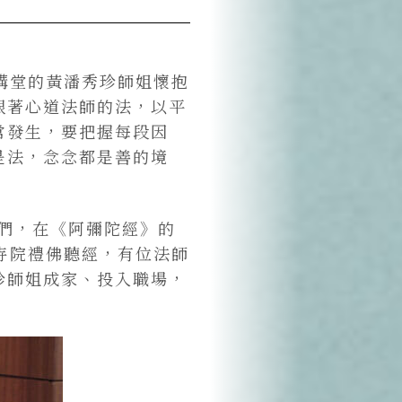
講堂的黃潘秀珍師姐懷抱
跟著心道法師的法，以平
常發生，要把握每段因
是法，念念都是善的境
姐們，在《阿彌陀經》的
寺院禮佛聽經，有位法師
珍師姐成家、投入職場，