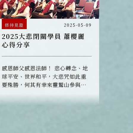
修持見證
2025-05-09
2025大悲閉關學員 蕭櫻麗
心得分享
感恩師父感恩法師！ 悲心轉念、地
球平安、世界和平，大悲咒如此重
要殊勝，何其有幸來靈鷲山參與念
誦大悲咒，法師們非常用心帶領與
恆傳法師開示，學員專注用心持大
悲咒甚麼都不用想，持大悲十心專
心持誦。