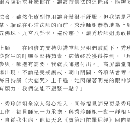
跟菩薩祈求身體健在，讓護持佛法的這條路，能夠
法會，雖然化療副作用讓身體很不舒服，但我還是
茶、端跪在心道法師的面前，秀珍師姐恭敬地為上
五佛珠、九宮八卦卡，這份慈心，讓秀珍師姐勇敢
上師！」在同修的支持與講堂師兄姐們鼓勵下，秀
從醫生的叮囑並堅持茹素，病情終於獲得控制。「
參與，哪邊有需要，我就去哪邊付出。」高屏講堂
場出現，不論是受戒護戒、朝山閉關、各項法會等
每日持誦〈大悲咒〉上千遍，她閃耀著明亮的眼神
有願力，我們怎能不跟緊一點？」
，秀珍師姐全家人發心投入，同修福見師兄更是秀
工作，福見師兄一力承擔，與秀珍師姐一動一靜相
，自從我生病，他每天念《寶篋印陀羅尼經》回向