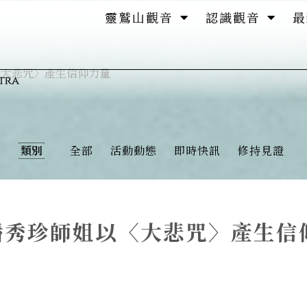
靈鷲山觀音
認識觀音
最
〈大悲咒〉產生信仰力量
類別
全部
活動動態
即時快訊
修持見證
潘秀珍師姐以〈大悲咒〉產生信