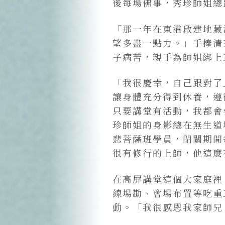
後每場佛事，秀珍師姐總
「那一年在東港啟建地藏
望多盡一點力。」手捧清
子病苦，親手為師姐綁上
「我很慶幸，自己跟對了
讓身體充分得到休養，遵
只要講堂有活動，我都會
珍師姐的身影總在無生道
悲菩薩班學員，閉關期間
很有修行的上師，他這麼
在高屏講堂這個大家庭裡
線場勘、會場布置等吃重
動。「我很感恩我家師兄