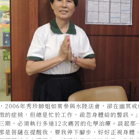
，2006年秀珍師姐如常參與水陸法會，卻在幽冥
微的症候，但總是忙於工作，疏忽身體給的警訊。
三期，必須執行多達12次痛苦的化學治療。談起那
那是菩薩在提醒我，要我停下腳步，好好正視身體