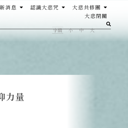
新消息
認識大悲咒
大悲共修團
大悲閉關
字級
小
中
大
仰力量