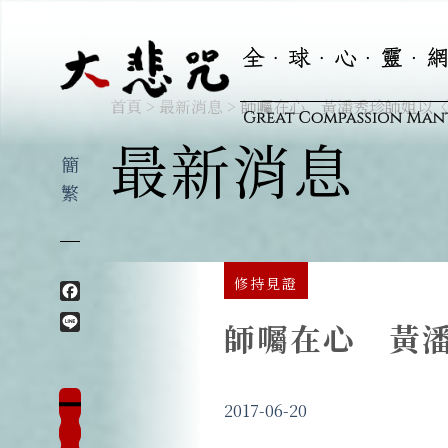
師囑在心 黃潘秀珍師姐以
首頁
>
最新消息
>
最新消息
簡
繁
修持見證
Facebook
Line
師囑在心 黃
2017-06-20