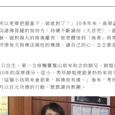
所以更要把握當下，做就對了！」10多年來，高屏
信諸佛菩薩的加持力，持續不斷誦持〈大悲咒〉，
驗。面對親人的接連離世，她更體悟到「無常」時
珍惜每次與佛法親近的機緣，讓自己的心，念念都
的公公往生，第一次接觸靈鷲山前來助念的師兄、師
10年的深厚緣分。從小，秀珍師姐便跟著奶奶來到
「這個小孩將來會茹素，與佛很有緣。」後來，秀
月以百元功德的行動，默默護持教團。