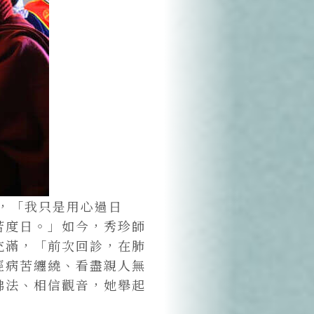
事，「我只是用心過日
苦度日。」如今，秀珍師
充滿，「前次回診，在肺
經病苦纏繞、看盡親人無
佛法、相信觀音，她舉起