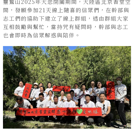
靈鷲山2025年大悲閉關期間，大陸區北京香堂空
間，發願參加21天線上隨喜的信眾們，在幹部與
志工們的協助下建立了線上群組，透由群組大家
互相鼓勵與幫忙，當持咒有疑問時，幹部與志工
也會即時為信眾解惑與陪伴。