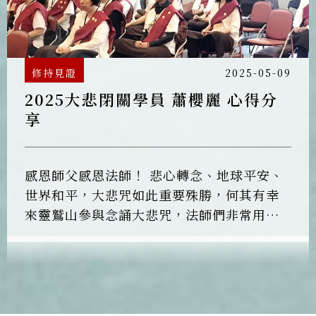
修持見證
2025-05-09
2025大悲閉關學員 蕭櫻麗 心得分
享
感恩師父感恩法師！ 悲心轉念、地球平安、
世界和平，大悲咒如此重要殊勝，何其有幸
來靈鷲山參與念誦大悲咒，法師們非常用心
帶領與恆傳法師開示，學員專注用心持大悲
咒甚麼都不用想，持大悲十心專心持誦。