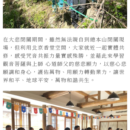
在大悲閉關期間，雖然無法親自到總本山閉關現
場，但利用北京香堂空間，大家就近一起實體共
修，感受咒音共振力量實感殊勝，並藉此來學習
觀音菩薩與上師 心道師父的慈悲願力，以慈心悲
願調和身心，護佑萬物、用願力轉動業力，讓世
界和平、地球平安，萬物和諧共生。