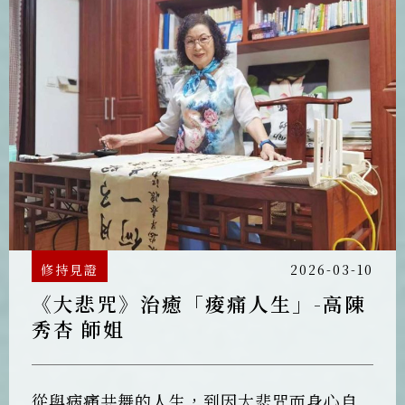
修持見證
2026-03-10
《大悲咒》治癒「痠痛人生」-高陳
秀杏 師姐
從與病痛共舞的人生，到因大悲咒而身心自