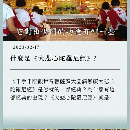
2023-02-17
什麼是《大悲心陀羅尼經》?
《千手千眼觀世音菩薩廣大圓滿無礙大悲心
陀羅尼經》是怎樣的一部經典？為什麼有這
部經典的出現？《大悲心陀羅尼經》就是在
介紹整個大悲咒，您要如何持大悲咒？觀世
音菩薩在什麼因緣下宣說？大悲咒有什麼作
用？對出(入)世間功德有哪些？還有種種大悲
咒的體相用，都在這部經典裡面，介紹非常