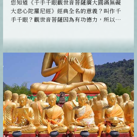
您知道《千手千眼觀世音菩薩廣大圓滿無礙
大悲心陀羅尼經》經典全名的意義？叫作千
手千眼？觀世音菩薩因為有功德力，所以祂
有千眼 ，可以看到廣大無邊、十方三世一
切， 都沒有距離；就是在欲界、三界裡面，
祂的眼睛也沒有障礙地去照見。當一切眾生
有苦難的時候，觀世音菩薩便能千耳聽千眼
見，並以千手幫忙一切眾生離開苦難。 觀世
音菩薩的千手代表祂的方便無限、無窮無
盡，祂的光明無限，利益一切眾生，都是沒
有窮盡。還有其他如「廣大」、「圓滿」
……等意義，本集恆傳師將有詳細說明。