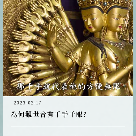
清楚。 《大悲心陀羅尼經》具足人法喻的經
典，且聽恆傳法師一一解說《大悲心陀羅尼
經》。 靈鷲山《大悲心陀羅尼經》講析《大
悲心咒行法》中有許多的讚偈與儀式，而它
們不僅只是文辭優美，更是深藏著許多修行
與觀想的內容，知禮大師在編輯時，以〈大
悲咒〉為核心，擷取《大悲心陀羅尼經》部
分經文，並引用《摩訶止觀》中「非行非坐
三昧」，制定出這一部事理並重修行法本。
《大悲心咒行法》兼具法教及實修，也就是
「理觀」與「事儀」並重。而甚麼是「理
觀」？甚麼又是「事儀」？而我們又該如何
2023-02-17
透過「理觀」與「事儀」來幫助我們修行大
為何觀世音有千手千眼?
悲咒呢？精彩內容，敬請收看《如何修持大
悲心咒行法》！