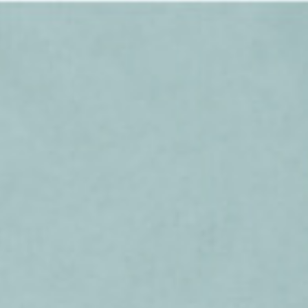
新消息
認識大悲咒
大悲共修團
大悲閉關