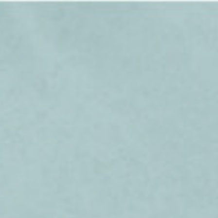
簡
繁
Facebook
Line