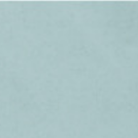
靈鷲山觀音
認識觀音
最