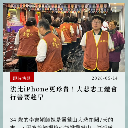
恆傳法師鼓勵信眾，推廣〈大悲咒〉的殊
勝，讓它不要斷滅。圓滿當日，弟子們繞山
祈福為閉關畫下莊嚴而圓滿的句點。
即時快訊
2026-05-14
法比iPhone更珍貴！大悲志工體會
行善要趁早
34 歲的李書穎師姐是靈鷲山大悲閉關7天的
志工，因為接觸禪修而認識靈鷲山，深受感