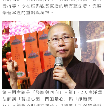
受持等，令在座與觀賞直播的所有聽法者，完整
學習本經的重點與精神。
第三週主題是「發願與回向」。第1、2天由淨華
法師講「菩提心起－四無量心」與「淨願深
行」。簡報不但圖文並茂，現場還用活潑的廣播