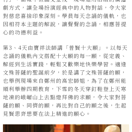
劇方式，讓全場扮演經典中的人物對話，令大家
對慈悲喜捨印象深刻。學員每天念誦的儀軌，也
因相符本主題的解說，讓聲聲的念誦，相應菩提
心的功德利益。
第3、4天由寶祥法師講「普賢十大願」。以每天
念誦的儀軌內文搭配十大願的每一願，從定義、
解經到生活實踐，輕鬆又歡樂地快樂學習。適逢
文殊菩薩的聖誕前夕，於是講了文殊菩薩的願，
也舉例現場來自鄭州的高宏師姐，為了在鄭州能
順利舉辦四期教育，下雪的冬天穿釘鞋登上天寒
地凍的峨嵋山上去點燈拜佛的求願，令大家對菩
薩的願、同儕的願，再比對自己的願之後，生起
見賢思齊想要在法上精進的願心。