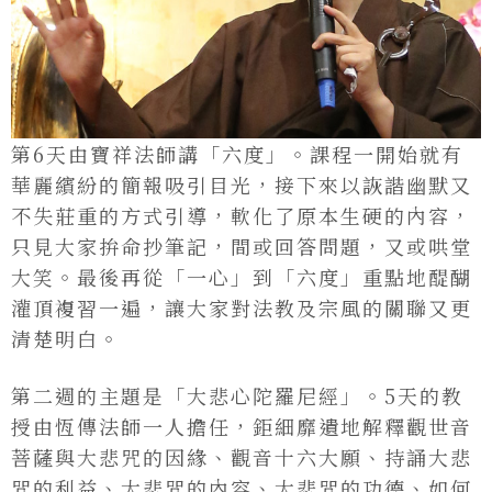
第6天由寶祥法師講「六度」。課程一開始就有
華麗繽紛的簡報吸引目光，接下來以詼諧幽默又
不失莊重的方式引導，軟化了原本生硬的內容，
只見大家拚命抄筆記，間或回答問題，又或哄堂
大笑。最後再從「一心」到「六度」重點地醍醐
灌頂複習一遍，讓大家對法教及宗風的關聯又更
清楚明白。
第二週的主題是「大悲心陀羅尼經」。5天的教
授由恆傳法師一人擔任，鉅細靡遺地解釋觀世音
菩薩與大悲咒的因緣、觀音十六大願、持誦大悲
咒的利益、大悲咒的內容、大悲咒的功德、如何