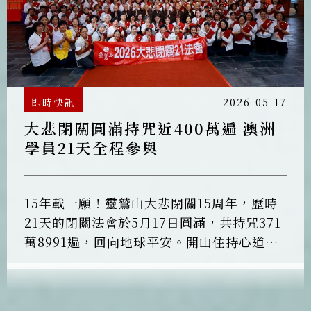
即時快訊
2026-05-17
大悲閉關圓滿持咒近400萬遍 澳洲
學員21天全程參與
15年載一願！靈鷲山大悲閉關15周年，歷時
21天的閉關法會於5月17日圓滿，共持咒371
萬8991遍，回向地球平安。開山住持心道法
師慈悲開示弟子：「我們學觀音菩薩，就是
行菩薩道，發菩提心，生生世世度盡一切眾
生，是願力，是共好。」大悲閉關指導法師