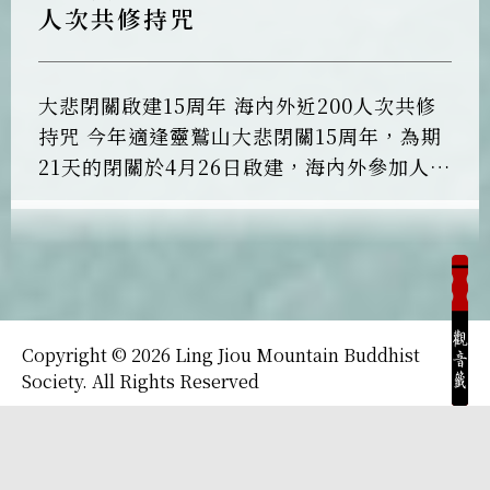
人次共修持咒
大悲閉關啟建15周年 海內外近200人次共修
持咒 今年適逢靈鷲山大悲閉關15周年，為期
21天的閉關於4月26日啟建，海內外參加人次
近200人。開山住持心道法師率四眾弟子，以
清淨的身口意，藉由三寶加持，虔誠持誦
〈大悲咒〉，透過大眾共振願力，祈願人心
安定和諧，眾生平安吉祥，世界無災無難。
閉關學員們於啟建前一日受持八關齋戒，指
導法師恆傳法師開示，齋戒的功德力非常
Copyright © 2026 Ling Jiou Mountain Buddhist
大，能讓人證得涅槃，受持八關齋戒要嚴
Society. All Rights Reserved
謹，不能動搖。他也分享，今年尼泊爾的朝
靈鷲山佛教教團版權所有
聖團，全團於朝聖期間，受持八關齋戒，精
進用功，感應了殊勝的因緣。