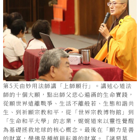
第5天由妙用法師講「上師願行」。講述心道法
師的十個大願，點出師父悲心遍滿的生命實踐，
從願世界遠離戰爭、生活不離般若、生態和諧共
生、到祈願宗教和平，從「世界宗教博物館」到
「生命和平大學」的志業，娓娓道來以靈性覺醒
為基礎拯救地球的核心概念。最後在「願力是善
的財富，學佛是種植耕耘善的財富。『諸惡莫