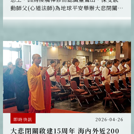
動師父(心道法師)為地球平安舉辦大悲閉關的
願心後，原本打算參加大悲閉關學員，得知
志工人力不足後轉念：「既然都要來了，何
不從服務開始？」遂投入護關行列。
即時快訊
2026-04-26
大悲閉關啟建15周年 海內外近200