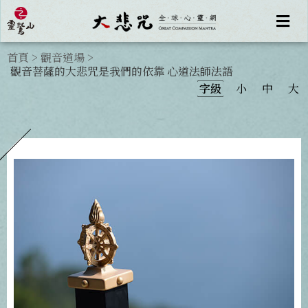
首頁
>
觀音道場
>
觀音菩薩的大悲咒是我們的依靠 心道法師法語
字級
小
中
大