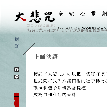
首頁
>
觀音道場
>
持誦大悲咒可以把一切好好壞壞的緣都轉成善緣
簡
繁
上師法語
Facebook
持誦〈大悲咒〉可以把一切好好壞
Line
也能夠將我們八識田裡的種子轉為
讓每個種子都轉為菩提種，
成為自利利他的善緣。