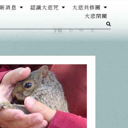
新消息
認識大悲咒
大悲共修團
大悲閉關
字級
小
中
大