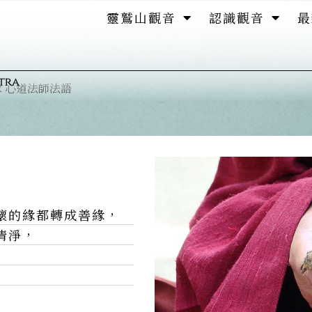
靈鷲山觀音
認識觀音
最
 心道法師法語
壞的緣都轉成善緣，
清淨，