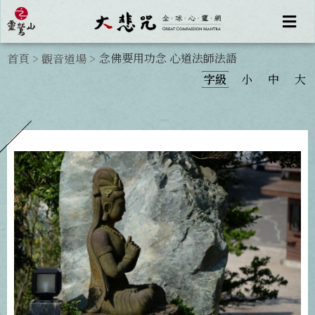
念佛要用功念 心道法師法語
首頁
>
觀音道場
>
字級
小
中
大