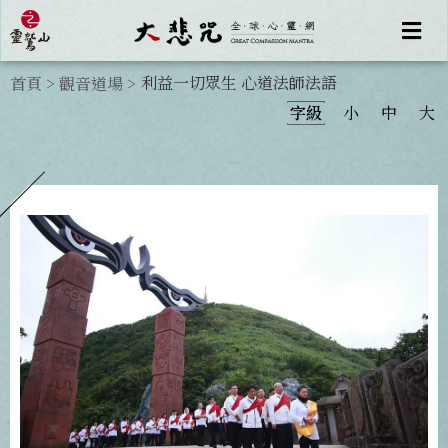
利益一切眾生 心道法師法語
首頁
>
觀音道場
>
字級
小
中
大