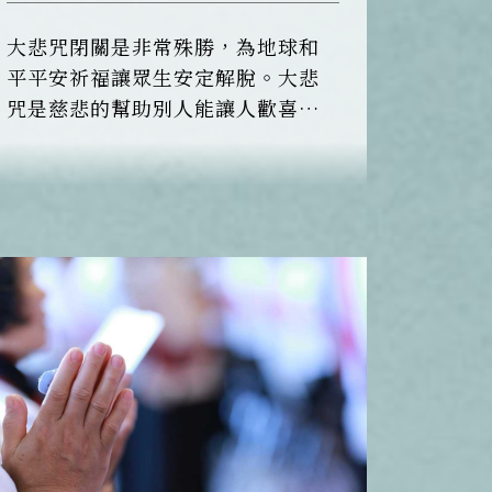
大悲咒閉關是非常殊勝，為地球和
平平安祈福讓眾生安定解脫。大悲
咒是慈悲的幫助別人能讓人歡喜快
樂，自利利他，所求皆如意的滿願
陀羅尼！破除障礙闔家行菩蕯道無
阻礙，不可思議的殊勝功德力！一
念所致，皆成就！