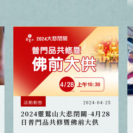
閉關；結合地方、城鄉特色的「大
悲行腳」；行之有年的募集〈大悲
咒〉活動。 大悲閉關指導法師恆傳
法師說，每個人的因緣不同，接觸
〈大悲咒〉的媒介也可能不同，有
人喜歡參加大悲行腳，有人積極響
應募咒，也有人俱足參加大悲閉關
的因緣。
活動動態
2024-04-25
2024靈鷲山大悲閉關-4月28
日普門品共修暨佛前大供