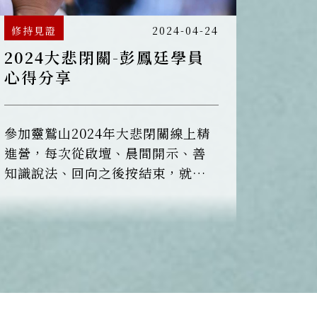
修持見證
2024-04-24
2024大悲閉關-彭鳳廷學員
心得分享
參加靈鷲山2024年大悲閉關線上精
進營，每次從啟壇、晨間開示、善
知識說法、回向之後按結束，就有
一段師父法語，我便把祂抄寫下
來，我記性不好，想看時就很方
便，對於修正自己身、口、意有很
好調幅，也可以讓自己有機會寫
字。也感恩師父，法師，各位師兄
姐的帶領，讓我有機會為地球及眾
生盡棉薄之力。