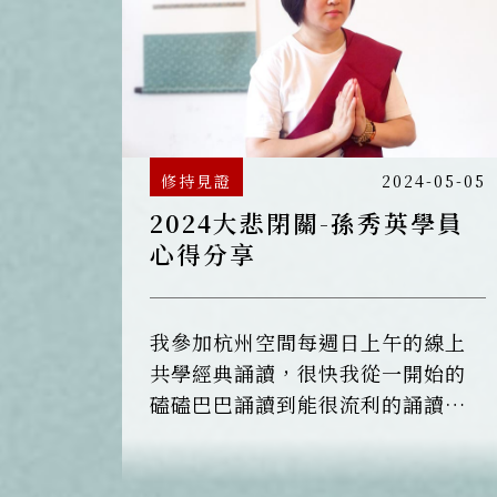
修持見證
2024-05-05
2024大悲閉關-孫秀英學員
心得分享
我參加杭州空間每週日上午的線上
共學經典誦讀，很快我從一開始的
磕磕巴巴誦讀到能很流利的誦讀，
最後將大悲咒背下來，去年只參加
了一個梯次的大悲閉關。今年聽到
常存師分享大悲咒的慈悲願力後從