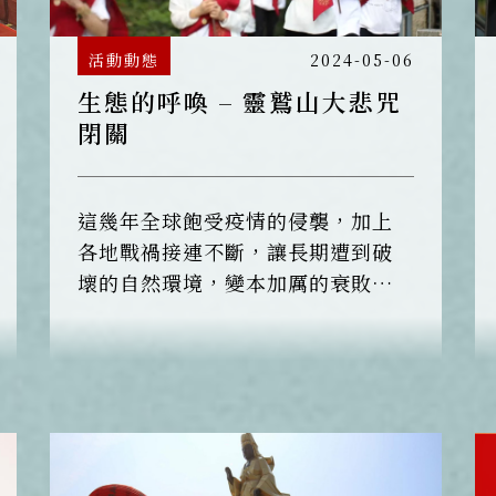
活動動態
2024-05-06
生態的呼喚 – 靈鷲山大悲咒
閉關
這幾年全球飽受疫情的侵襲，加上
各地戰禍接連不斷，讓長期遭到破
壞的自然環境，變本加厲的衰敗，
而最後遭受惡果反撲的，終究是人
類自己。