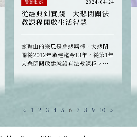
活動動態
2024-04-24
從經典到實踐 大悲閉關法
教課程開啟生活智慧
靈鷲山的宗風是慈悲與禪，大悲閉
關從2012年啟建迄今13年，從第1年
大悲閉關啟建就設有法教課程。教
育是傳承佛法的重要途徑，大悲閉
關指導法師恆傳法師及教育院副院
長淨華法師兩人分享如何透過法教
課程，將靈鷲山慈悲與禪的宗風，
透過生活化且多元的方式，傳達給
«
1
2
3
4
5
6
7
8
9
10
»
社會大眾跟靈鷲山弟子們。 大悲閉
關指導法師恆傳法師說，大悲閉關
並非只是一直持咒，也希望學員在