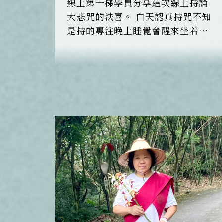
線上第一梯學員分享這次線上持誦
大悲咒的法喜。 白天認真持咒不知
是持的專注晚上睡覺會醒來坐着又
持咒，才想是在睡覺要休息明天再
持咒，從學佛開始就持大悲咒，尤
其這二年來腳長骨刺腫的不能走
路，也是持大悲咒說我沒有去開
刀。