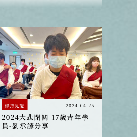
員參與，法會將透過同步連線直
播，由常住法師領眾進行佛前大
供，梵唄音聲繚繞壇城，莊嚴攝
受，一同跨越時空，凝聚對觀世音
菩薩虔敬的心，以莊嚴攝受的儀
軌，迴向地球平安。
修持見證
2024-04-25
2024大悲閉關-17歲青年學
員-劉承諺分享