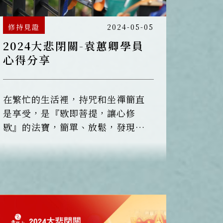
修持見證
2024-05-05
2024大悲閉關-袁蕙卿學員
心得分享
在繁忙的生活裡，持咒和坐禪簡直
是享受，是『歇即菩提，讓心修
歇』的法寶，簡單、放鬆，發現坐
禪的步驟也能用到讀咒上，從調息
放鬆、到眼觀鼻、鼻觀嘴，到嘴觀
心，感受到是要用大悲心去持誦大
悲咒，音聲出口入耳，每一個呼
吸，都能因大悲咒的功德來滅除一
切罪障，利益一切眾生!