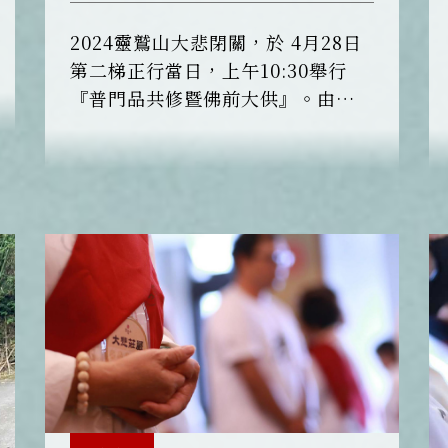
2024靈鷲山大悲閉關，於 4月28日
第二梯正行當日，上午10:30舉行
『普門品共修暨佛前大供』。由常
住法師領眾進行《普門品》共修及
《佛前大供》，帶領諸位法師以莊
嚴攝受的梵唄繚繞壇城，梵唄音聲
繚繞壇城，莊嚴攝受，以觀世音菩
薩的加持力，祝福每一位的學員及
功德主，順緣增長，廣聞深思，勤
修佛法，六時吉祥！