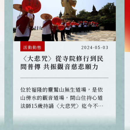
活動動態
2024-05-03
〈大悲咒〉從寺院修行到民
間普傳 共振觀音慈悲願力
位於福隆的靈鷲山無生道場，是依
山傍水的觀音道場，開山住持心道
法師15歲持誦〈大悲咒〉迄今不間
斷。開山以來，本著利他的悲願，
透過多元方式推廣〈大悲咒〉，包
括：2012年啟建迄今已13年的大悲